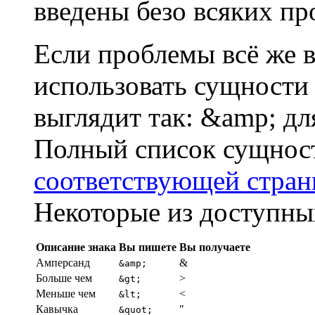
введены безо всяких пр
Если проблемы всё же 
использовать сущност
выглядит так: &amp; дл
Полный список сущнос
соответствующей стра
Некоторые из доступны
Описание знака
Вы пишете
Вы получаете
Амперсанд
&
&amp;
Больше чем
>
&gt;
Меньше чем
<
&lt;
Кавычка
"
&quot;